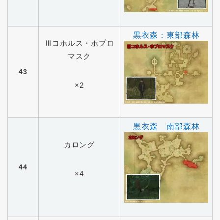
黒衣森：東部森林
Ⅲコホルス・ホプロ
マスク
43
×2
黒衣森 南部森林
カロング
44
×4