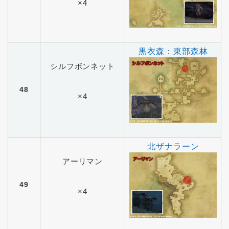
×4
黒衣森：東部森林
シルフボンネット
48
×4
北ザナラーン
アーリマン
49
×4