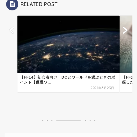
RELATED POST
【FF14】初心者向け DCとワールドを選ぶときのポ
【FF1
イント【優遇ワ...
探したい.
2021年3月23日