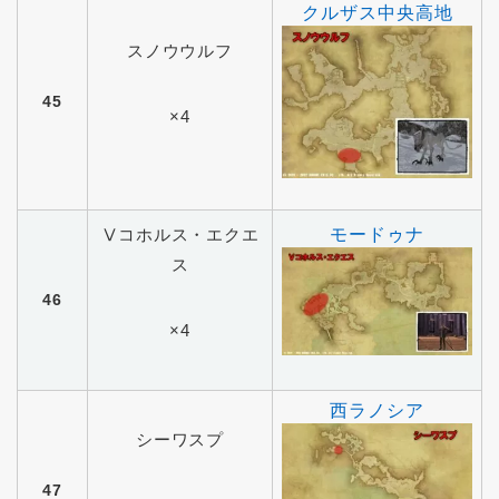
クルザス中央高地
スノウウルフ
45
×4
Ⅴコホルス・エクエ
モードゥナ
ス
46
×4
西ラノシア
シーワスプ
47