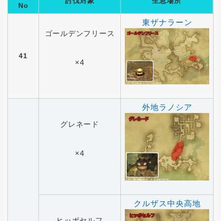
討伐対象
生息場所
No
東ザナラーン
ゴールデンフリース
41
×4
外地ラノシア
グレネード
×4
クルザス中央高地
ヒッポセルフ