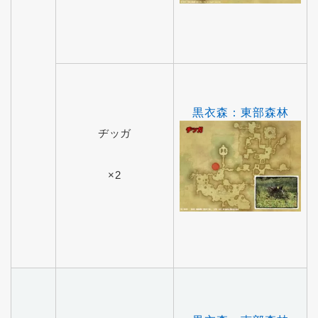
黒衣森：東部森林
ヂッガ
×2