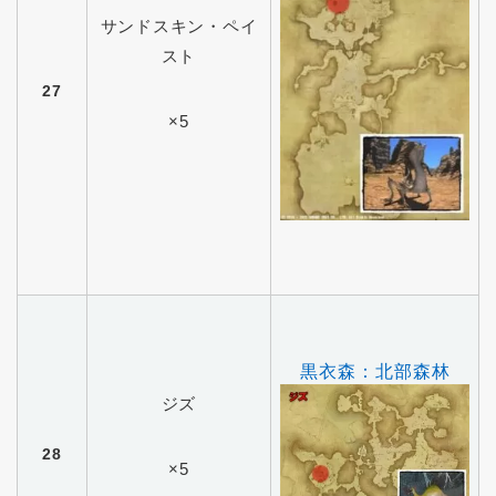
サンドスキン・ペイ
スト
27
×5
黒衣森：北部森林
ジズ
28
×5