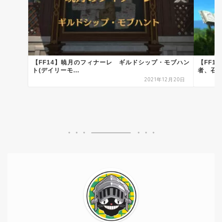
【FF14】暁月のフィナーレ ギルドシップ・モブハン
【FF1
ト(デイリーモ...
者、召喚士
2021年12月20日