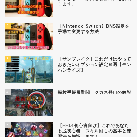
します。
2
【Nintendo Switch】DNS設定を
手動で変更する方法
3
【サンブレイク】これだけはやって
おきたいオプション設定６選【モン
ハンライズ】
4
探検手帳最難関 クガネ登山の解説
5
【FF14初心者向け】これであなた
も脱初心者！スキル回しの基本と練
習法を解説します！