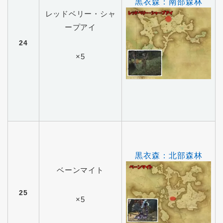
黒衣森：南部森林
レッドベリー・シャ
ープアイ
24
×5
黒衣森：北部森林
ベーンマイト
25
×5