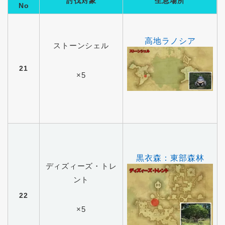
討伐対象
生息場所
No
高地ラノシア
ストーンシェル
21
×5
黒衣森：東部森林
ディズィーズ・トレ
ント
22
×5