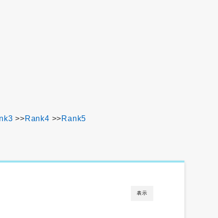
nk3
>>
Rank4
>>
Rank5
表示