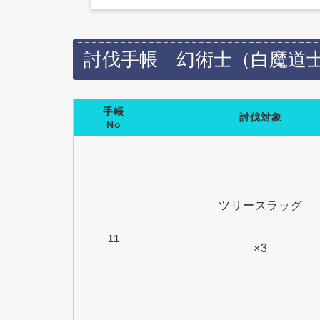
討伐手帳 幻術士（白魔道士）
手帳
討伐対象
No
ツリースラッグ
11
×3