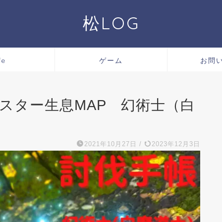
松LOG
fe
ゲーム
お問
ンスター生息MAP 幻術士（白
2021年10月27日
/
2023年12月3日