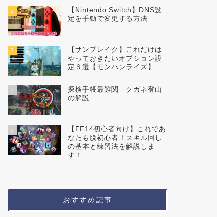
【Nintendo Switch】DNS設
2
定を手動で変更する方法
【サンブレイク】これだけは
3
やっておきたいオプション設
定６選【モンハンライズ】
探検手帳最難関 クガネ登山
4
の解説
【FF14初心者向け】これであ
5
なたも脱初心者！スキル回し
の基本と練習法を解説しま
す！
おすすめ記事