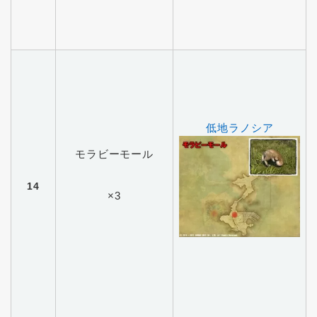
低地ラノシア
モラビーモール
14
×3