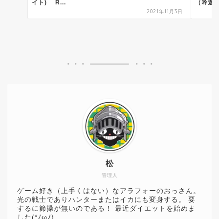
イト) R...
（吟遊詩
2021年11月3日
松
管理人
ゲーム好き（上手くはない）なアラフォーのおっさん。
光の戦士でありハンターまたはイカにも変身する。 要
するに節操が無いのである！ 最近ダイエットを始めま
した(*ﾉωﾉ)