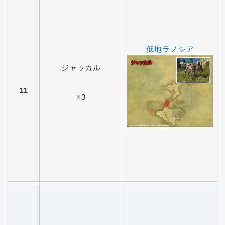
低地ラノシア
ジャッカル
11
×3