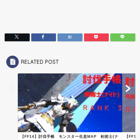
RELATED POST
【FF14】討伐手帳 モンスター生息MAP 剣術士(ナ
【FF1