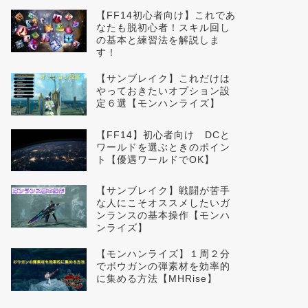
【FF14初心者向け】これであ
なたも脱初心者！スキル回し
の基本と練習法を解説しま
す！
【サンブレイク】これだけは
やっておきたいオプション設
定６選【モンハンライズ】
【FF14】初心者向け DCと
ワールドを選ぶときのポイン
ト【優遇ワールドでOK】
【サンブレイク】戦闘が苦手
な人にこそオススメしたいガ
ンランスの基本操作【モンハ
ンライズ】
【モンハンライズ】１周２分
でボウガンの弾素材を効率的
に集める方法【MHRise】