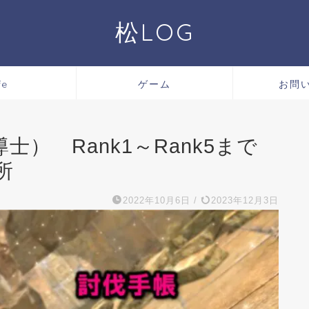
松LOG
fe
ゲーム
お問
） Rank1～Rank5まで
所
2022年10月6日
/
2023年12月3日