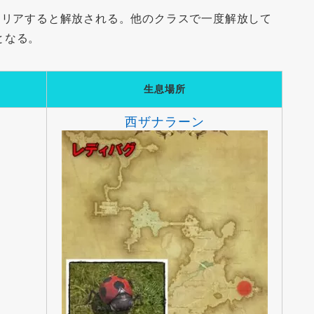
クリアすると解放される。他のクラスで一度解放して
となる。
生息場所
西ザナラーン