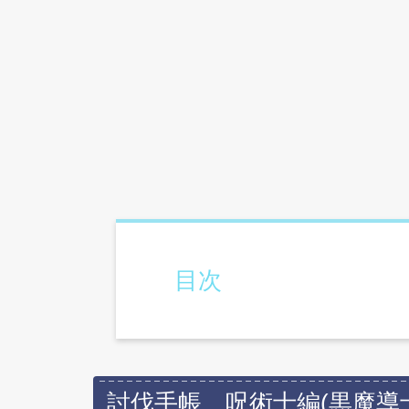
目次
討伐手帳 呪術士編(黒魔導