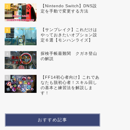
【Nintendo Switch】DNS設
2
定を手動で変更する方法
【サンブレイク】これだけは
3
やっておきたいオプション設
定６選【モンハンライズ】
探検手帳最難関 クガネ登山
4
の解説
【FF14初心者向け】これであ
5
なたも脱初心者！スキル回し
の基本と練習法を解説しま
す！
おすすめ記事