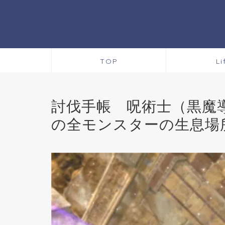
TOP
Li
討伐手帳 呪術士（黒魔導士
の全モンスターの生息場