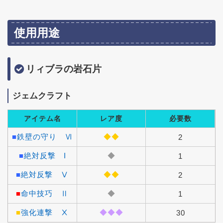
使用用途
リィブラの岩石片
ジェムクラフト
アイテム名
レア度
必要数
■
鉄壁の守り Ⅵ
◆◆
2
■
絶対反撃 I
◆
1
■
絶対反撃 Ⅴ
◆◆
2
■
命中技巧 Ⅱ
◆
1
■
強化連撃 Ⅹ
◆◆◆
30