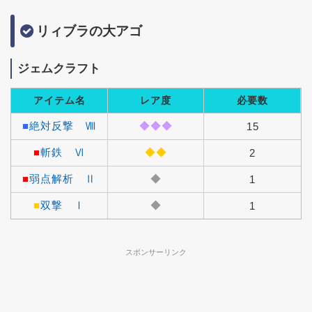
リィブラの大アゴ
ジェムクラフト
アイテム名
レア度
必要数
■
絶対反撃 Ⅷ
◆◆◆
15
■
斬鉄 Ⅵ
◆◆
2
■
弱点解析 Ⅱ
◆
1
■
双撃 Ⅰ
◆
1
スポンサーリンク