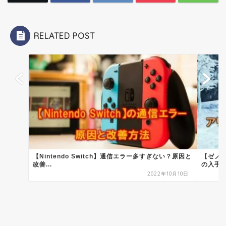
RELATED POST
【Nintendo Switch】通信エラー多すぎない？原因と
【ゼノ
改善...
の入手場
2022年10月10日