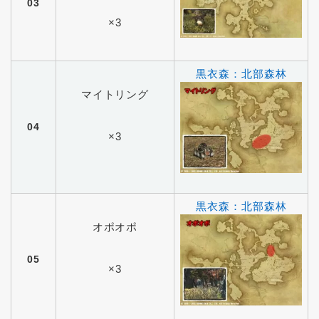
03
×3
黒衣森：北部森林
マイトリング
04
×3
黒衣森：北部森林
オポオポ
05
×3