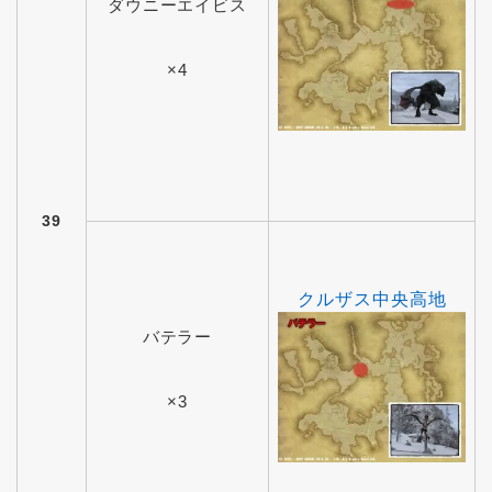
ダウニーエイビス
×4
39
クルザス中央高地
バテラー
×3