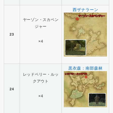
西ザナラーン
ヤーゾン・スカベン
ジャー
23
×4
黒衣森：南部森林
レッドベリー・ルッ
クアウト
24
×4