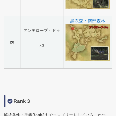
黒衣森：南部森林
アンテロープ・ドゥ
20
×3
Rank 3
解放条件：手帳Rank2までコンプリートしている かつ