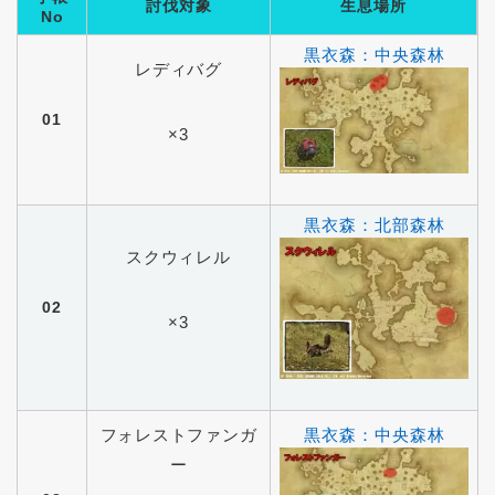
討伐対象
生息場所
No
黒衣森：中央森林
レディバグ
01
×3
黒衣森：北部森林
スクウィレル
02
×3
フォレストファンガ
黒衣森：中央森林
ー