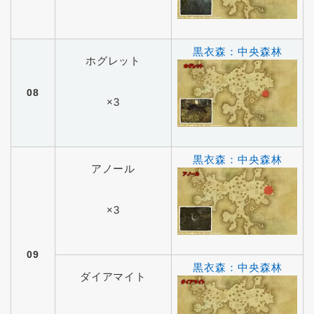
黒衣森：中央森林
ホグレット
08
×3
黒衣森：中央森林
アノール
×3
09
黒衣森：中央森林
ダイアマイト