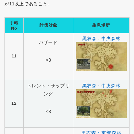
が11以上であること。
手帳
討伐対象
生息場所
No
黒衣森：中央森林
バザード
11
×3
トレント・サップリ
黒衣森：中央森林
ング
12
×3
黒衣森：東部森林