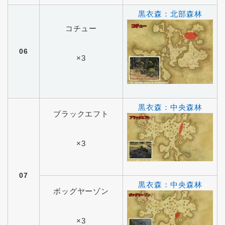
黒衣森：北部森林
コチュー
06
×3
黒衣森：中央森林
ブラックエフト
×3
07
黒衣森：中央森林
ボッグヤーゾン
×3