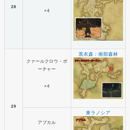
28
×4
黒衣森：南部森林
クァールクロウ・ポ
ーチャー
×4
29
東ラノシア
アプカル