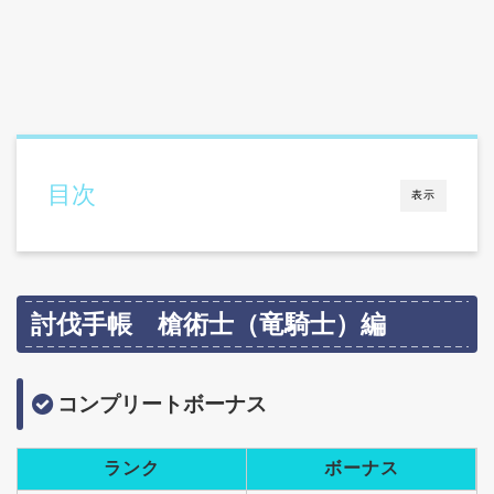
目次
表示
討伐手帳 槍術士（竜騎士）編
コンプリートボーナス
ランク
ボーナス