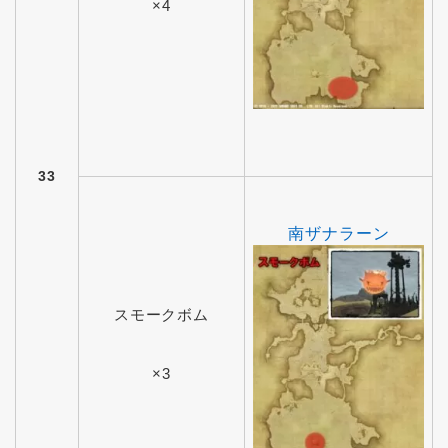
×4
33
南ザナラーン
スモークボム
×3