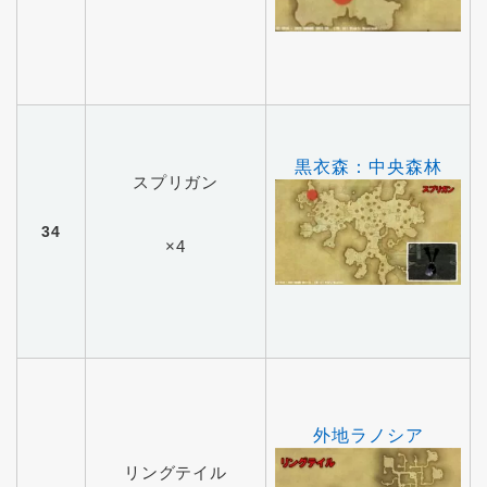
黒衣森：中央森林
スプリガン
34
×4
外地ラノシア
リングテイル