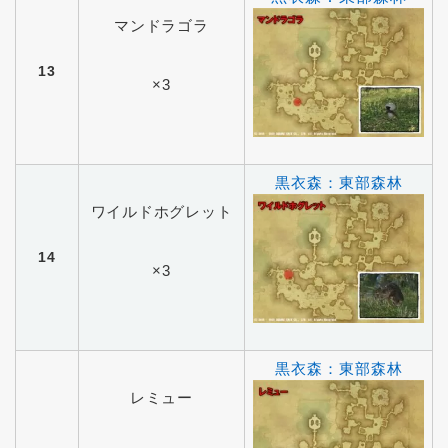
マンドラゴラ
13
×3
黒衣森：東部森林
ワイルドホグレット
14
×3
黒衣森：東部森林
レミュー