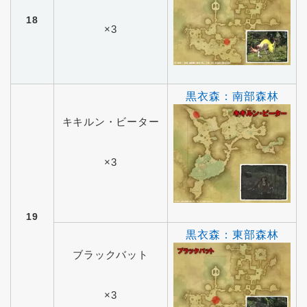
18
×3
黒衣森：南部森林
キキルン・ビーター
×3
19
黒衣森：東部森林
ブラックバット
×3