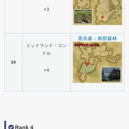
×3
黒衣森：南部森林
ミッドランド・コン
ドル
30
×4
Rank 4