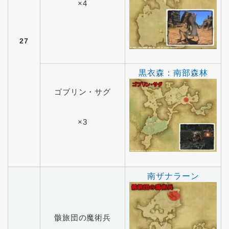
×4
27
黒衣森：南部森林
ゴブリン・サグ
×3
南ザナラーン
骸旅団の魔術兵