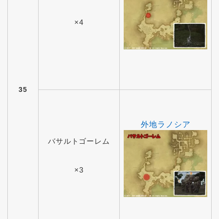
×4
35
外地ラノシア
バサルトゴーレム
×3