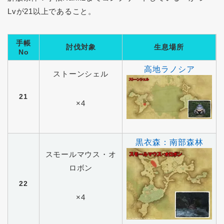
Lvが21以上であること。
手帳
討伐対象
生息場所
No
高地ラノシア
ストーンシェル
21
×4
黒衣森：南部森林
スモールマウス・オ
ロボン
22
×4