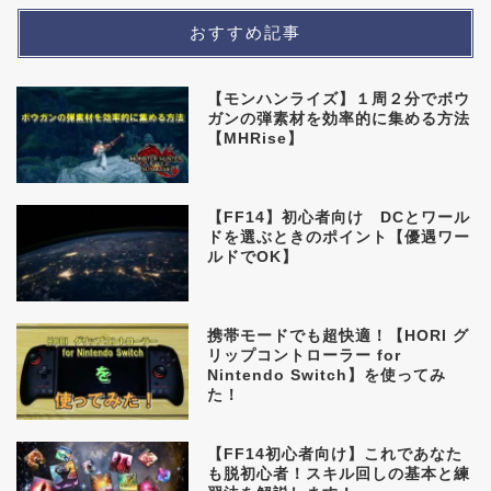
おすすめ記事
【モンハンライズ】１周２分でボウ
ガンの弾素材を効率的に集める方法
【MHRise】
【FF14】初心者向け DCとワール
ドを選ぶときのポイント【優遇ワー
ルドでOK】
携帯モードでも超快適！【HORI グ
リップコントローラー for
Nintendo Switch】を使ってみ
た！
【FF14初心者向け】これであなた
も脱初心者！スキル回しの基本と練