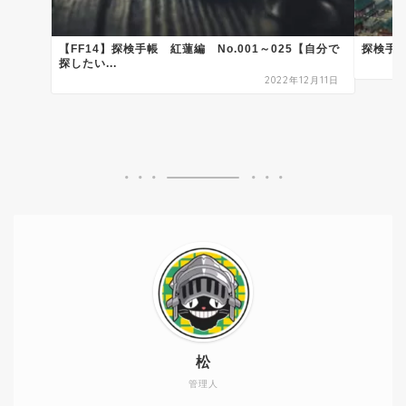
【FF14】探検手帳 紅蓮編 No.001～025【自分で
探検手
探したい...
2022年12月11日
松
管理人