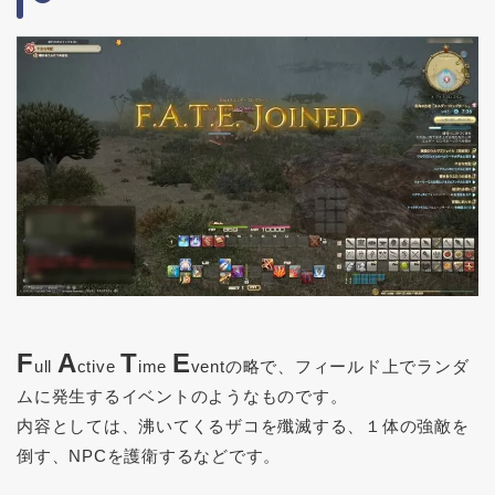
F
A
T
E
ull
ctive
ime
ventの略で、フィールド上でランダ
ムに発生するイベントのようなものです。
内容としては、沸いてくるザコを殲滅する、１体の強敵を
倒す、NPCを護衛するなどです。