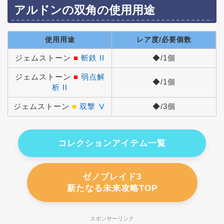
アルドンの双角の使用用途
使用用途
レア度/必要個数
ジェムストーン
■
斬鉄 II
◆/1個
ジェムストーン
■
弱点解
◆/1個
析 II
ジェムストーン
■
双撃 Ⅴ
◆/3個
コレクションアイテム一覧
ゼノブレイド3
新たなる未来攻略TOP
スポンサーリンク