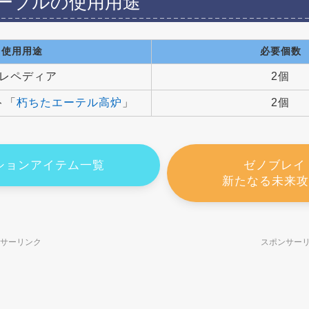
ーブルの使用用途
使用用途
必要個数
レペディア
2個
ト「
朽ちたエーテル高炉
」
2個
ションアイテム一覧
ゼノブレイ
新たなる未来攻
サーリンク
スポンサー