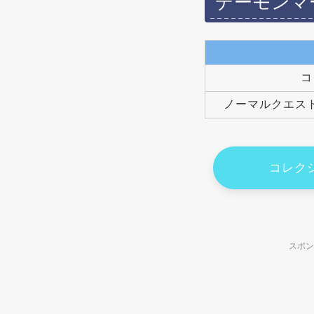
デーモンマ
コ
ノーマルクエス
コレク
スポン