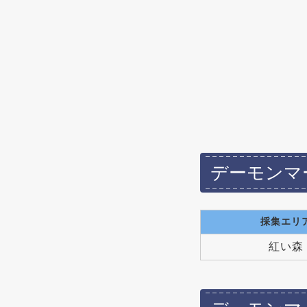
デーモンマ
採集エリ
紅い森