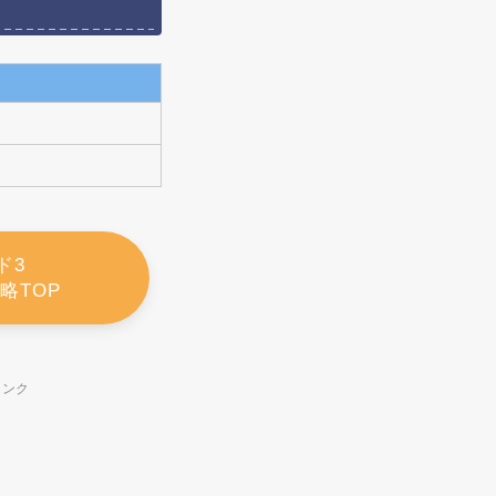
ド3
略TOP
リンク