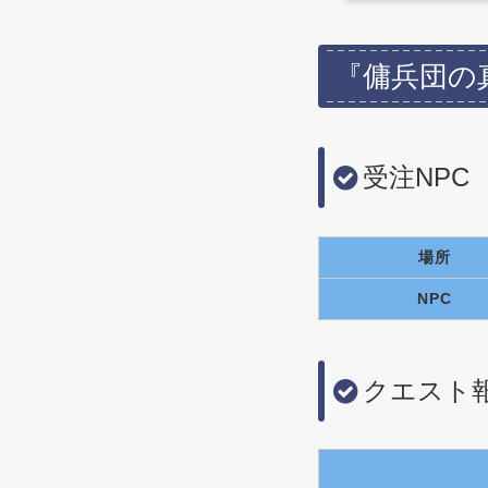
『傭兵団の
受注NPC
場所
NPC
クエスト