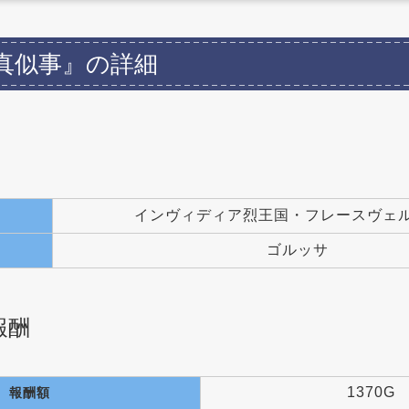
真似事』の詳細
インヴィディア烈王国・フレースヴェ
ゴルッサ
報酬
1370G
報酬額