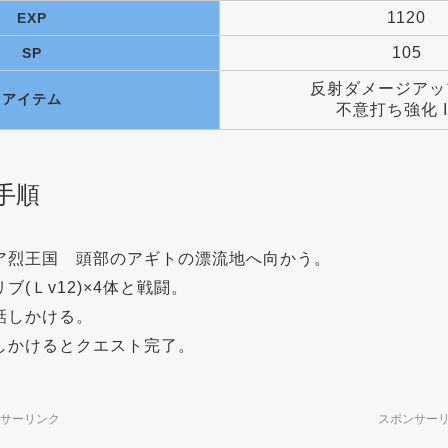
1120
EXP
105
SP
反射ダメージアップ 
アイテム
不意打ち強化 I 
手順
ア烈王国 頭部のアギトの漂流地へ向かう。
ブ(Ｌv12)×4体と戦闘。
話しかける。
しかけるとクエスト完了。
サーリンク
スポンサー