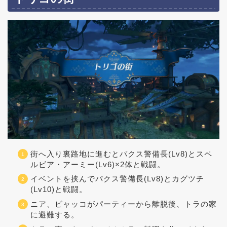
街へ入り裏路地に進むとパクス警備長(Lv8)とスペ
ルビア・アーミー(Lv6)×2体と戦闘。
イベントを挟んでパクス警備長(Lv8)とカグツチ
(Lv10)と戦闘。
ニア、ビャッコがパーティーから離脱後、トラの家
に避難する。