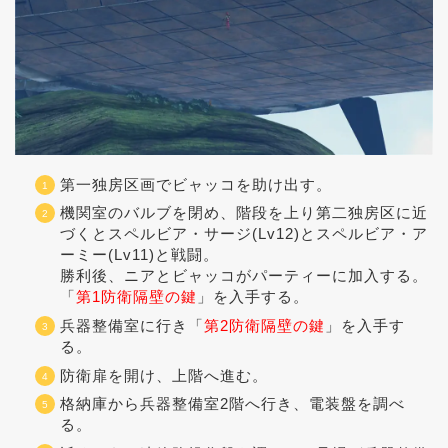
第一独房区画でビャッコを助け出す。
機関室のバルブを閉め、階段を上り第二独房区に近
づくとスペルビア・サージ(Lv12)とスペルビア・ア
ーミー(Lv11)と戦闘。
勝利後、ニアとビャッコがパーティーに加入する。
「
第1防衛隔壁の鍵
」を入手する。
兵器整備室に行き「
第2防衛隔壁の鍵
」を入手す
る。
防衛扉を開け、上階へ進む。
格納庫から兵器整備室2階へ行き、電装盤を調べ
る。