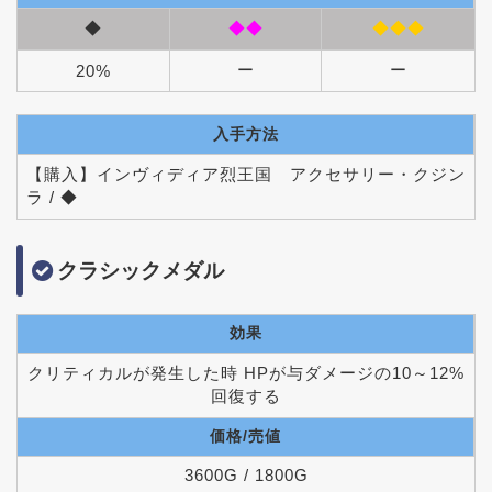
◆
◆◆
◆◆◆
ー
ー
20%
入手方法
【購入】インヴィディア烈王国 アクセサリー・クジン
ラ / ◆
クラシックメダル
効果
クリティカルが発生した時 HPが与ダメージの10～12%
回復する
価格/売値
3600G / 1800G