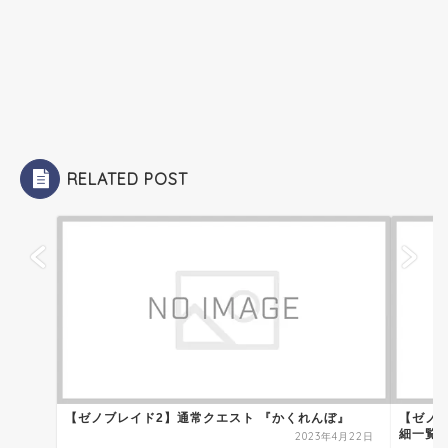
RELATED POST
【ゼノブレイド2】通常クエスト 『かくれんぼ』
【ゼノ
細一覧
2023年4月22日